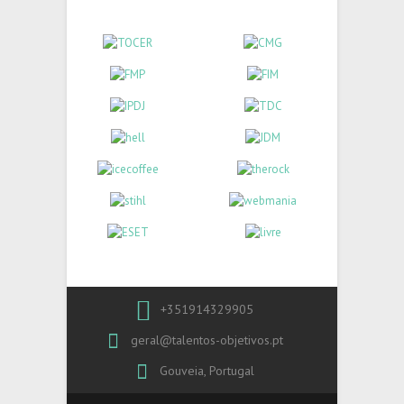
+351914329905
geral@talentos-objetivos.pt
Gouveia, Portugal