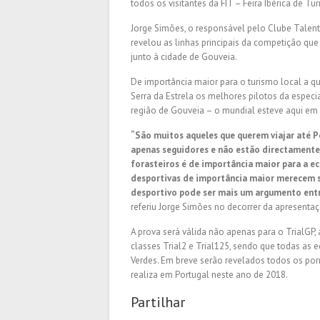
todos os visitantes da FIT – Feira Ibérica de T
Jorge Simões, o responsável pelo Clube Talent
revelou as linhas principais da competição qu
junto à cidade de Gouveia.
De importância maior para o turismo local a qu
Serra da Estrela os melhores pilotos da espec
região de Gouveia – o mundial esteve aqui em 
“São muitos aqueles que querem viajar até 
apenas seguidores e não estão directamente 
forasteiros é de importância maior para a ec
desportivas de importância maior merecem s
desportivo pode ser mais um argumento entre
referiu Jorge Simões no decorrer da apresentaç
A prova será válida não apenas para o TrialGP,
classes Trial2 e Trial125, sendo que todas as 
Verdes. Em breve serão revelados todos os po
realiza em Portugal neste ano de 2018.
Partilhar