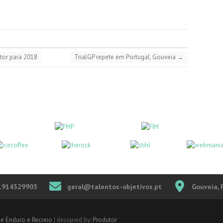
tor para 2018
TrialGP repete em Portugal, Gouveia
→
1914329905
geral@talentos-objetivos.pt
Gouveia, 
de Enduro e Recreio
| designed by:
Produtor