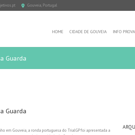
etivos.pt
Gouveia, Portugal
HOME
CIDADE DE GOUVEIA
INFO PROVA
na Guarda
na Guarda
ARQU
nho em Gouveia, a ronda portuguesa do TrialGP foi apresentada a