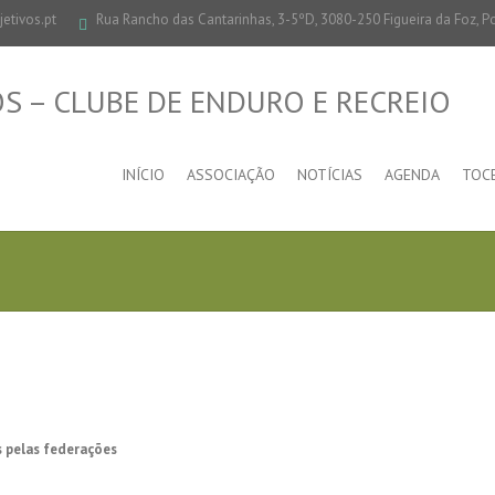
etivos.pt
Rua Rancho das Cantarinhas, 3-5ºD, 3080-250 Figueira da Foz, P
INÍCIO
ASSOCIAÇÃO
NOTÍCIAS
AGENDA
TOC
 pelas federações