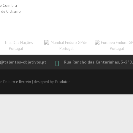
de Coimbra
 de Ciclismo
l@talentos-objetivos.pt
Rua Rancho das Cantarinhas, 3-5ºD,
de Enduro e Recreio
| designed by:
Produtor