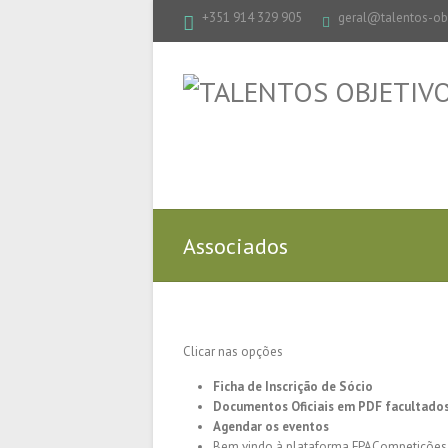
+351 914 329 905
geral@talentos-obj
Associados
Clicar nas opções
Ficha de Inscrição de Sócio
Documentos Oficiais em PDF facultados
Agendar os eventos
Bem vindo à plataforma FPACompetições