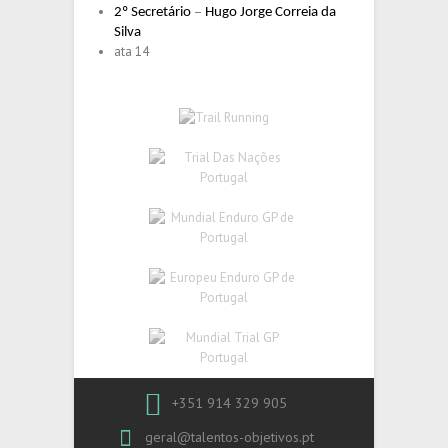
–
2º Secretário
Hugo Jorge Correia da
Silva
ata 14
+351 914 329 905
geral@talentos-objetivos.pt