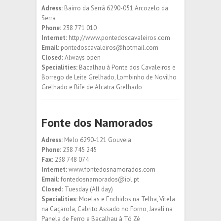
Adress:
Bairro da Serrã 6290-051 Arcozelo da
Serra
Phone:
238 771 010
Internet:
http://www.pontedoscavaleiros.com
Email:
pontedoscavaleiros@hotmail.com
Closed:
Always open
Specialities:
Bacalhau à Ponte dos Cavaleiros e
Borrego de Leite Grelhado, Lombinho de Novilho
Grelhado e Bife de Alcatra Grelhado
Fonte dos Namorados
Adress:
Melo 6290-121 Gouveia
Phone:
238 745 245
Fax:
238 748 074
Internet:
www.fontedosnamorados.com
Email:
fontedosnamorados@iol.pt
Closed:
Tuesday (All day)
Specialities:
Moelas e Enchidos na Telha, Vitela
na Caçarola, Cabrito Assado no Forno, Javali na
Panela de Ferro e Bacalhau à Tó Zé