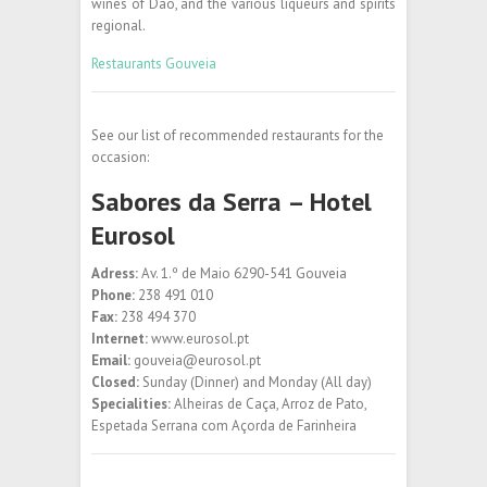
wines of Dão, and the various liqueurs and spirits
regional.
Restaurants Gouveia
See our list of recommended restaurants for the
occasion:
Sabores da Serra – Hotel
Eurosol
Adress:
Av. 1.º de Maio 6290-541 Gouveia
Phone:
238 491 010
Fax:
238 494 370
Internet:
www.eurosol.pt
Email:
gouveia@eurosol.pt
Closed:
Sunday (Dinner) and Monday (All day)
Specialities:
Alheiras de Caça, Arroz de Pato,
Espetada Serrana com Açorda de Farinheira