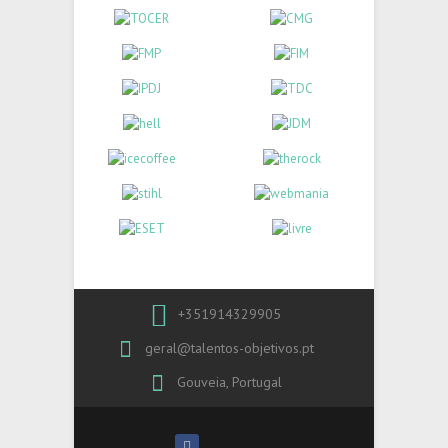
+351914329905
geral@talentos-objetivos.pt
Gouveia, Portugal