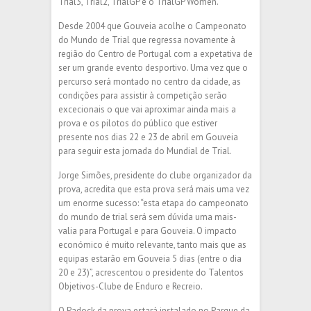
Trial3, Trial2, TrialGP e o TrialGP Women.
Desde 2004 que Gouveia acolhe o Campeonato
do Mundo de Trial que regressa novamente à
região do Centro de Portugal com a expetativa de
ser um grande evento desportivo. Uma vez que o
percurso será montado no centro da cidade, as
condições para assistir à competição serão
excecionais o que vai aproximar ainda mais a
prova e os pilotos do público que estiver
presente nos dias 22 e 23 de abril em Gouveia
para seguir esta jornada do Mundial de Trial.
Jorge Simões, presidente do clube organizador da
prova, acredita que esta prova será mais uma vez
um enorme sucesso: “esta etapa do campeonato
do mundo de trial será sem dúvida uma mais-
valia para Portugal e para Gouveia. O impacto
económico é muito relevante, tanto mais que as
equipas estarão em Gouveia 5 dias (entre o dia
20 e 23)”, acrescentou o presidente do Talentos
Objetivos-Clube de Enduro e Recreio.
O Padock da prova estará instalado no Parque da