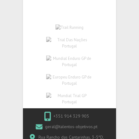
+351 914 329 905
geral@talentos-objetivos.pt
Rua Rancho das Cantarinhas, 3-5ºD,