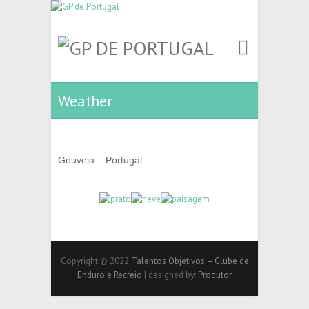
Weather
Gouveia – Portugal
Copyright © 2022
Talentos Objetivos – Clube de
Enduro e Recreio
| designed by:
Produtor