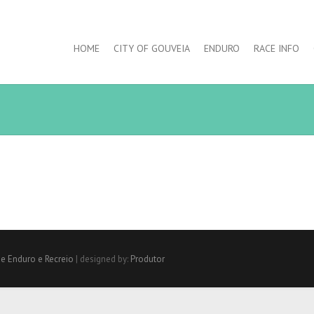
HOME
CITY OF GOUVEIA
ENDURO
RACE INFO
de Enduro e Recreio
| designed by:
Produtor