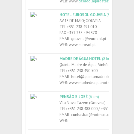
WEB: www.
casadolagardetazem.pt
HOTEL EUROSOL GOUVEIA
(8 km)
AV 1º DE MAIO; GOUVEIA
TEL +351 238 491 010
FAX +351 238 494 370
EMAIL: gouveia@eurosol.pt
WEB: www.eurosol.pt
MADRE DE ÁGUA HOTEL
(8 km)
Quinta Madre de Água; Vinhó (Gouveia)
TEL: +351 238 490 500
EMAIL: hotel@quintamadredeagua.pt
WEB: www.madredeaguahotelrural.pt
PENSÃO S. JOSÉ
(6 km)
Vila Nova Tazem (Gouveia)
TEL: +351 238 488 000 / +351 965 546 625
EMAIL: cunhasbar@hotmail.com
WEB: