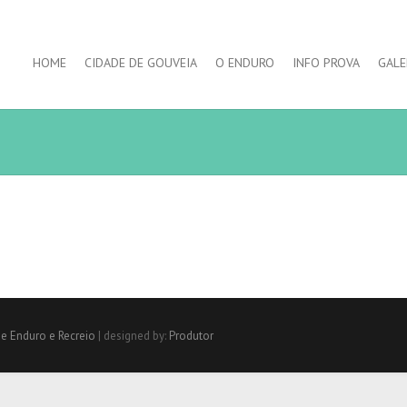
HOME
CIDADE DE GOUVEIA
O ENDURO
INFO PROVA
GALE
de Enduro e Recreio
| designed by:
Produtor