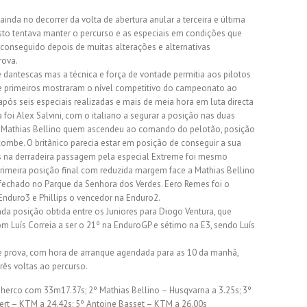
inda no decorrer da volta de abertura anular a terceira e última
to tentava manter o percurso e as especiais em condições que
 conseguido depois de muitas alterações e alternativas
rova.
dantescas mas a técnica e força de vontade permitia aos pilotos
ete primeiros mostraram o nível competitivo do campeonato ao
ós seis especiais realizadas e mais de meia hora em luta directa
a foi Alex Salvini, com o italiano a segurar a posição nas duas
foi Mathias Bellino quem ascendeu ao comando do pelotão, posição
combe. O britânico parecia estar em posição de conseguir a sua
s na derradeira passagem pela especial Extreme foi mesmo
primeira posição final com reduzida margem face a Mathias Bellino
fechado no Parque da Senhora dos Verdes. Eero Remes foi o
duro3 e Phillips o vencedor na Enduro2.
da posição obtida entre os Juniores para Diogo Ventura, que
Luís Correia a ser o 21º na EnduroGP e sétimo na E3, sendo Luís
 prova, com hora de arranque agendada para as 10 da manhã,
rês voltas ao percurso.
Sherco com 33m17.37s; 2º Mathias Bellino – Husqvarna a 3.25s; 3º
ert – KTM a 24.42s; 5º Antoine Basset – KTM a 26.00s