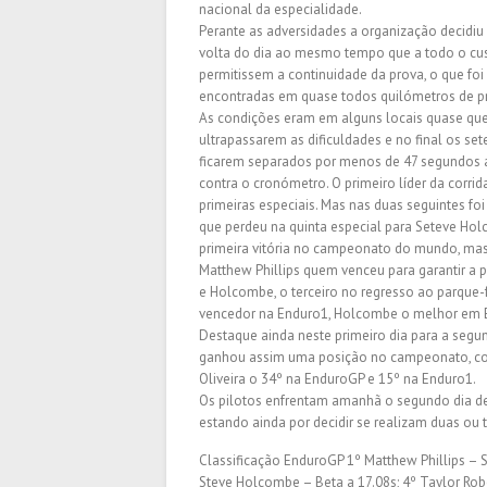
nacional da especialidade.
Perante as adversidades a organização decidiu a
volta do dia ao mesmo tempo que a todo o cus
permitissem a continuidade da prova, o que foi
encontradas em quase todos quilómetros de p
As condições eram em alguns locais quase que 
ultrapassarem as dificuldades e no final os s
ficarem separados por menos de 47 segundos ap
contra o cronómetro. O primeiro líder da corrid
primeiras especiais. Mas nas duas seguintes 
que perdeu na quinta especial para Seteve Hol
primeira vitória no campeonato do mundo, ma
Matthew Phillips quem venceu para garantir a 
e Holcombe, o terceiro no regresso ao parque-
vencedor na Enduro1, Holcombe o melhor em En
Destaque ainda neste primeiro dia para a segun
ganhou assim uma posição no campeonato, com 
Oliveira o 34º na EnduroGP e 15º na Enduro1.
Os pilotos enfrentam amanhã o segundo dia de
estando ainda por decidir se realizam duas ou t
Classificação EnduroGP 1º Matthew Phillips – 
Steve Holcombe – Beta a 17.08s; 4º Taylor Rob