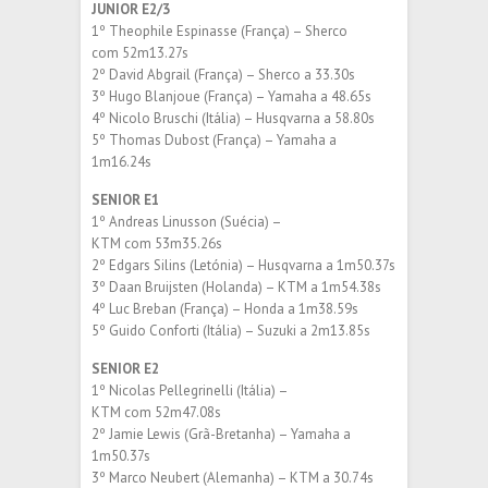
JUNIOR E2/3
1º Theophile Espinasse (França) – Sherco
com 52m13.27s
2º David Abgrail (França) – Sherco a 33.30s
3º Hugo Blanjoue (França) – Yamaha a 48.65s
4º Nicolo Bruschi (Itália) – Husqvarna a 58.80s
5º Thomas Dubost (França) – Yamaha a
1m16.24s
SENIOR E1
1º Andreas Linusson (Suécia) –
KTM com 53m35.26s
2º Edgars Silins (Letónia) – Husqvarna a 1m50.37s
3º Daan Bruijsten (Holanda) – KTM a 1m54.38s
4º Luc Breban (França) – Honda a 1m38.59s
5º Guido Conforti (Itália) – Suzuki a 2m13.85s
SENIOR E2
1º Nicolas Pellegrinelli (Itália) –
KTM com 52m47.08s
2º Jamie Lewis (Grã-Bretanha) – Yamaha a
1m50.37s
3º Marco Neubert (Alemanha) – KTM a 30.74s