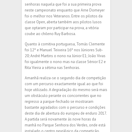
senhoras naquela que foi a sua primeira prova
neste campeonato enquanto que Arne Domeyer
foi o melhor nos Veteranos. Entre os pilotos da
classe Open, aberta também aos pilotos lusos
que optaram por participar na prova, a vitória
coube ao chileno Ruy Barbosa.
Quanto à comitiva portuguesa, Tomás Clemente
foi 12º e Manuel Teixeira 16º nos Júniores Sub-
20; André Martins o nono na Júnior E1; João Vivas
foi igualmente o nono mas na classe Sénior E2 e
Rita Vieira a sétima nas Senhoras.
Amanhã realiza-se o segundo dia de competição
com um percurso exactamente igual ao que foi
hoje utilizado. A degradação do mesmo será mais
um obstáculo perante os concorrentes que no
regresso a parque-fechado se mostraram
bastante agradados com o percurso e condições
deste dia de abertura do europeu de enduro 2017.
A partida será novamente ás nove horas da
manhã no Parque Senhora dos Verdes, onde está
instalado o centro nevrálgico da competição.