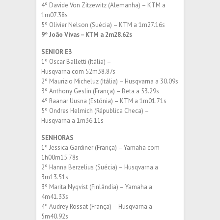
4º Davide Von Zitzewitz (Alemanha) – KTM a
1m07.38s
5º Olivier Nelson (Suécia) – KTM a 1m27.16s
9º João Vivas – KTM a 2m28.62s
SENIOR E3
1º Oscar Balletti (Itália) –
Husqvarna com 52m38.87s
2º Maurizio Micheluz (Itália) – Husqvarna a 30.09s
3º Anthony Geslin (França) – Beta a 53.29s
4º Raanar Uusna (Estónia) – KTM a 1m01.71s
5º Ondres Helmich (Républica Checa) –
Husqvarna a 1m36.11s
SENHORAS
1º Jessica Gardiner (França) – Yamaha com
1h00m15.78s
2º Hanna Berzelius (Suécia) – Husqvarna a
3m13.51s
3º Marita Nyqvist (Finlândia) – Yamaha a
4m41.33s
4º Audrey Rossat (França) – Husqvarna a
5m40.92s