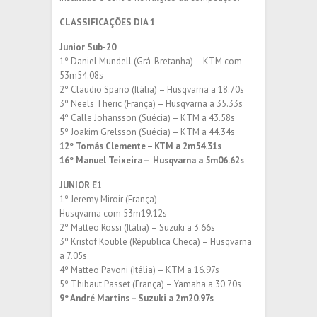
CLASSIFICAÇÕES DIA 1
Junior Sub-20
1º Daniel Mundell (Grá-Bretanha) – KTM com
53m54.08s
2º Claudio Spano (Itália) – Husqvarna a 18.70s
3º Neels Theric (França) – Husqvarna a 35.33s
4º Calle Johansson (Suécia) – KTM a 43.58s
5º Joakim Grelsson (Suécia) – KTM a 44.34s
12º Tomás Clemente – KTM a 2m54.31s
16º Manuel Teixeira – Husqvarna a 5m06.62s
JUNIOR E1
1º Jeremy Miroir (França) –
Husqvarna com 53m19.12s
2º Matteo Rossi (Itália) – Suzuki a 3.66s
3º Kristof Kouble (Républica Checa) – Husqvarna
a 7.05s
4º Matteo Pavoni (Itália) – KTM a 16.97s
5º Thibaut Passet (França) – Yamaha a 30.70s
9º André Martins – Suzuki a 2m20.97s