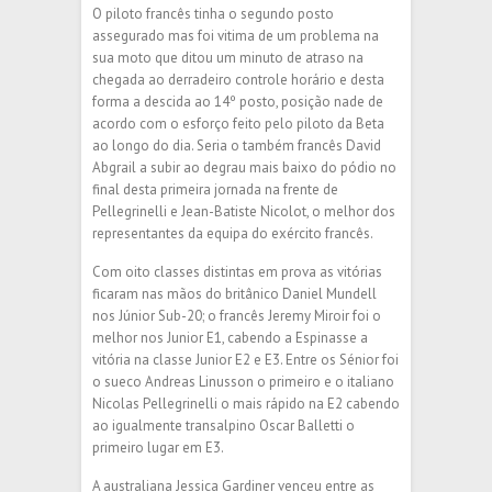
O piloto francês tinha o segundo posto
assegurado mas foi vitima de um problema na
sua moto que ditou um minuto de atraso na
chegada ao derradeiro controle horário e desta
forma a descida ao 14º posto, posição nade de
acordo com o esforço feito pelo piloto da Beta
ao longo do dia. Seria o também francês David
Abgrail a subir ao degrau mais baixo do pódio no
final desta primeira jornada na frente de
Pellegrinelli e Jean-Batiste Nicolot, o melhor dos
representantes da equipa do exército francês.
Com oito classes distintas em prova as vitórias
ficaram nas mãos do britânico Daniel Mundell
nos Júnior Sub-20; o francês Jeremy Miroir foi o
melhor nos Junior E1, cabendo a Espinasse a
vitória na classe Junior E2 e E3. Entre os Sénior foi
o sueco Andreas Linusson o primeiro e o italiano
Nicolas Pellegrinelli o mais rápido na E2 cabendo
ao igualmente transalpino Oscar Balletti o
primeiro lugar em E3.
A australiana Jessica Gardiner venceu entre as