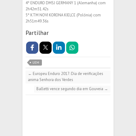
4º ENDURO DMSJ GERMANY 1 (Alemanha) com
2h42m51.42s
5º KTM NOVI KORONA KIELCE (Polónia) com
2h51m49.36s
Partilhar
UEM
←
Europeu Enduro 2017: Dia de verificações
anima Senhora dos Verdes
Balletti vence segundo dia em Gouveia
→