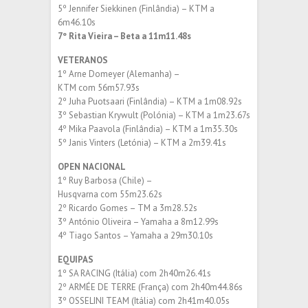
5º Jennifer Siekkinen (Finlândia) – KTM a
6m46.10s
7º Rita Vieira – Beta a 11m11.48s
VETERANOS
1º Arne Domeyer (Alemanha) –
KTM com 56m57.93s
2º Juha Puotsaari (Finlândia) – KTM a 1m08.92s
3º Sebastian Krywult (Polónia) – KTM a 1m23.67s
4º Mika Paavola (Finlândia) – KTM a 1m35.30s
5º Janis Vinters (Letónia) – KTM a 2m39.41s
OPEN NACIONAL
1º Ruy Barbosa (Chile) –
Husqvarna com 55m23.62s
2º Ricardo Gomes – TM a 3m28.52s
3º António Oliveira – Yamaha a 8m12.99s
4º Tiago Santos – Yamaha a 29m30.10s
EQUIPAS
1º SA RACING (Itália) com 2h40m26.41s
2º ARMÉE DE TERRE (França) com 2h40m44.86s
3º OSSELINI TEAM (Itália) com 2h41m40.05s